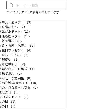
＊アフィリエイト広告を利用しています
お中元・夏ギフト
（3）
3件の記事
要介護の方へ
（7）
7件の記事
病気がある方へ
（10）
10件の記事
健康応援ギフト
（18）
18件の記事
年齢で選ぶ
（8）
8件の記事
古希・喜寿・米寿…
（5）
5件の記事
誕生日プレゼント
（4）
4件の記事
お返し・内祝い
（7）
7件の記事
退院祝い
（1）
1件の記事
定年退職祝い
（2）
2件の記事
結婚記念日・金婚式
（1）
1件の記事
趣味で選ぶ
（3）
3件の記事
メッセージ文例集
（8）
8件の記事
親の介護 準備ガイド
（10）
10件の記事
親の元気な暮らし支援
（6）
6件の記事
敬老の日
（5）
5件の記事
冬のプレゼント
（1）
1件の記事
母の日
（3）
3件の記事
父の日
（3）
3件の記事