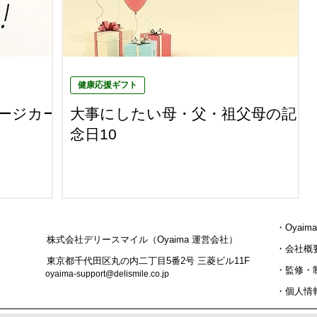
健康応援ギフト
ージカー
大事にしたい母・父・祖父母の記
念日10
・
Oyai
株式会社デリースマイル（Oyaima 運営会社）
・
会社概
東京都千代田区丸の内二丁目5番2号 三菱ビル11F
​・監修・
oyaima-support@delismile.co.jp
​・
個人情