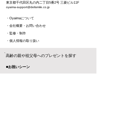
東京都千代田区丸の内二丁目5番2号 三菱ビル11F
oyaima-support@delismile.co.jp
・
Oyaimaについて
・
会社概要・お問い合わせ
​・監修・制作
​・
個人情報の取り扱い
高齢の親や祖父母へのプレゼントを探す
■お祝いシーン
・誕生日
・古稀・喜寿・米寿…
・定年退職
・結婚記念日・金婚式
​・退院祝い
・お返し・内祝い