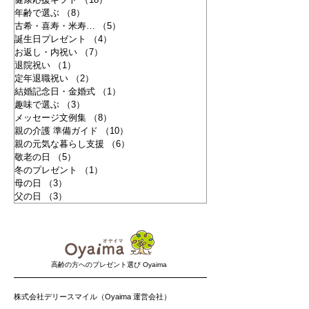
年齢で選ぶ
（8）
8件の記事
古希・喜寿・米寿…
（5）
5件の記事
誕生日プレゼント
（4）
4件の記事
お返し・内祝い
（7）
7件の記事
退院祝い
（1）
1件の記事
定年退職祝い
（2）
2件の記事
結婚記念日・金婚式
（1）
1件の記事
趣味で選ぶ
（3）
3件の記事
メッセージ文例集
（8）
8件の記事
親の介護 準備ガイド
（10）
10件の記事
親の元気な暮らし支援
（6）
6件の記事
敬老の日
（5）
5件の記事
冬のプレゼント
（1）
1件の記事
母の日
（3）
3件の記事
父の日
（3）
3件の記事
​高齢の方へのプレゼント選び Oyaima
株式会社デリースマイル（Oyaima 運営会社）