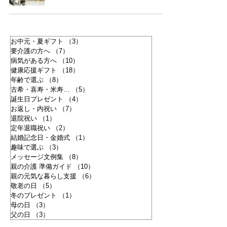
お中元・夏ギフト
（3）
3件の記事
要介護の方へ
（7）
7件の記事
病気がある方へ
（10）
10件の記事
健康応援ギフト
（18）
18件の記事
年齢で選ぶ
（8）
8件の記事
古希・喜寿・米寿…
（5）
5件の記事
誕生日プレゼント
（4）
4件の記事
お返し・内祝い
（7）
7件の記事
退院祝い
（1）
1件の記事
定年退職祝い
（2）
2件の記事
結婚記念日・金婚式
（1）
1件の記事
趣味で選ぶ
（3）
3件の記事
メッセージ文例集
（8）
8件の記事
親の介護 準備ガイド
（10）
10件の記事
親の元気な暮らし支援
（6）
6件の記事
敬老の日
（5）
5件の記事
冬のプレゼント
（1）
1件の記事
母の日
（3）
3件の記事
父の日
（3）
3件の記事