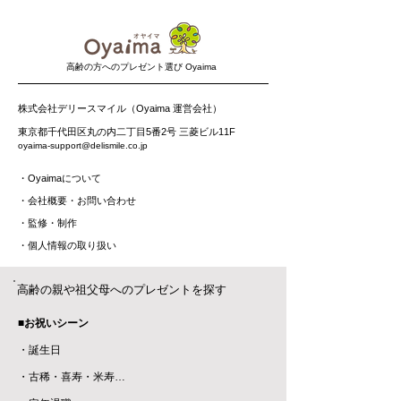
​高齢の方へのプレゼント選び Oyaima
株式会社デリースマイル（Oyaima 運営会社）
東京都千代田区丸の内二丁目5番2号 三菱ビル11F
oyaima-support@delismile.co.jp
・
Oyaimaについて
・
会社概要・お問い合わせ
​・監修・制作
​・
個人情報の取り扱い
高齢の親や祖父母へのプレゼントを探す
■お祝いシーン
・誕生日
・古稀・喜寿・米寿…