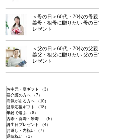
＜母の日＞60代・70代の母親・
義母・祖母に贈りたい 母の日プ
レゼント
＜父の日＞60代・70代の父親・
義父・祖父に贈りたい 父の日プ
レゼント
お中元・夏ギフト
（3）
3件の記事
要介護の方へ
（7）
7件の記事
病気がある方へ
（10）
10件の記事
健康応援ギフト
（18）
18件の記事
年齢で選ぶ
（8）
8件の記事
古希・喜寿・米寿…
（5）
5件の記事
誕生日プレゼント
（4）
4件の記事
お返し・内祝い
（7）
7件の記事
退院祝い
（1）
1件の記事