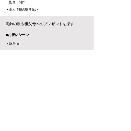
​・監修・制作
​・
個人情報の取り扱い
高齢の親や祖父母へのプレゼントを探す
■お祝いシーン
・誕生日
・古稀・喜寿・米寿…
・定年退職
・結婚記念日・金婚式
​・退院祝い
・お返し・内祝い
■相手の方に合わせて選ぶ
・病気がある方へ
・要介護の方へ
・健康応援ギフト