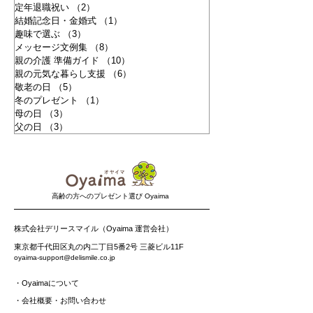
定年退職祝い
（2）
2件の記事
結婚記念日・金婚式
（1）
1件の記事
趣味で選ぶ
（3）
3件の記事
メッセージ文例集
（8）
8件の記事
親の介護 準備ガイド
（10）
10件の記事
親の元気な暮らし支援
（6）
6件の記事
敬老の日
（5）
5件の記事
冬のプレゼント
（1）
1件の記事
母の日
（3）
3件の記事
父の日
（3）
3件の記事
​高齢の方へのプレゼント選び Oyaima
株式会社デリースマイル（Oyaima 運営会社）
東京都千代田区丸の内二丁目5番2号 三菱ビル11F
oyaima-support@delismile.co.jp
・
Oyaimaについて
・
会社概要・お問い合わせ