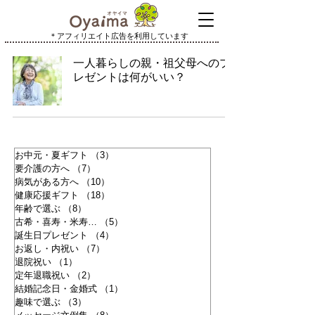
＊アフィリエイト広告を利用しています
一人暮らしの親・祖父母へのプ
レゼントは何がいい？
お中元・夏ギフト
（3）
3件の記事
要介護の方へ
（7）
7件の記事
病気がある方へ
（10）
10件の記事
健康応援ギフト
（18）
18件の記事
年齢で選ぶ
（8）
8件の記事
古希・喜寿・米寿…
（5）
5件の記事
誕生日プレゼント
（4）
4件の記事
お返し・内祝い
（7）
7件の記事
退院祝い
（1）
1件の記事
定年退職祝い
（2）
2件の記事
結婚記念日・金婚式
（1）
1件の記事
趣味で選ぶ
（3）
3件の記事