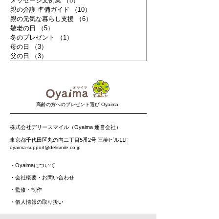
メッセージ文例集
（8）
8件の記事
親の介護 準備ガイド
（10）
10件の記事
親の元気な暮らし支援
（6）
6件の記事
敬老の日
（5）
5件の記事
冬のプレゼント
（1）
1件の記事
母の日
（3）
3件の記事
父の日
（3）
3件の記事
​高齢の方へのプレゼント選び Oyaima
株式会社デリースマイル（Oyaima 運営会社）
東京都千代田区丸の内二丁目5番2号 三菱ビル11F
oyaima-support@delismile.co.jp
・
Oyaimaについて
・
会社概要・お問い合わせ
​・監修・制作
​・
個人情報の取り扱い