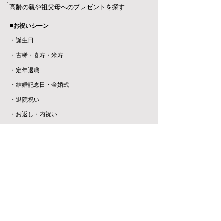
高齢の親や祖父母へのプレゼントを探す
■お祝いシーン
・誕生日
・古稀・喜寿・米寿…
・定年退職
・結婚記念日・金婚式
​・退院祝い
・お返し・内祝い
■相手の方に合わせて選ぶ
・病気がある方へ
・要介護の方へ
・健康応援ギフト
■条件で選ぶ